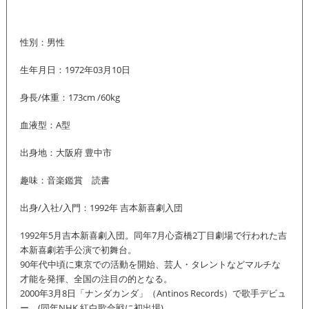
性別：男性
生年月日：1972年03月10日
身長/体重：173cm /60kg
血液型：A型
出身地：大阪府 豊中市
趣味：音楽鑑賞 読書
出身/入社/入門：1992年 吉本新喜劇入団
1992年5月吉本新喜劇入団。同年7月心斎橋2丁目劇場で行われた吉
本新喜劇若手公演で初舞台。
90年代中頃に東京での活動を開始、芸人・タレントなどマルチな
才能を発揮、全国の注目の的となる。
2000年3月8日「ナンダカンダ」（Antinos Records）で歌手デビュ
ー。(同年NHK 紅白歌合戦に初出場)