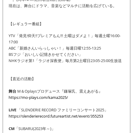
現在は、舞台にドラマ、音楽などマルチに活動を広げている。
【レギュラー番組】
YTV「発見!仰天!!プレミアもん!!! 土曜はダメよ！」毎週土曜16:00-
17:00
ABC「新婚さんいらっしゃい！」毎週日曜12:55-13:25
BSフジ「おいしい記憶きかせてください」
NHKラジオ第1「ラジオ深夜便」毎月第2土曜日23:05-25:00生放送
【直近の活動】
舞台
M＆Oplaysプロデュース『鎌塚氏、震えあがる』
https://mo-plays.com/kama2025/
LIVE
「SLENDERIE RECORD ファミリーコンサート2025」
https://slenderierecord.futureartist.net/event/355253
CM
「SUBARU(2023年～)」