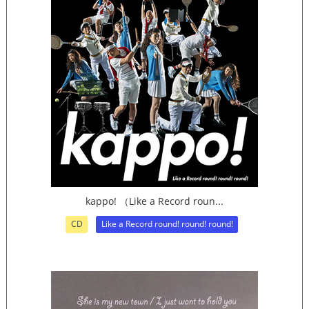
kappo! （Like a Record roun...
CD
Like a Record round! round! round!