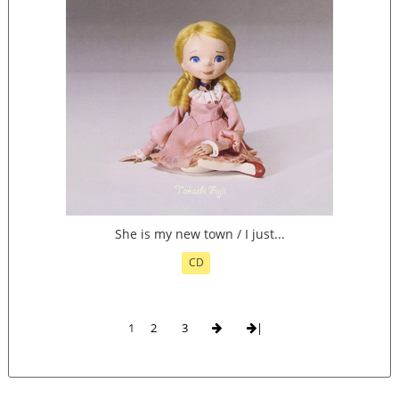
She is my new town / I just...
CD
1
2
3
|