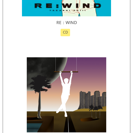
RE：WIND
CD