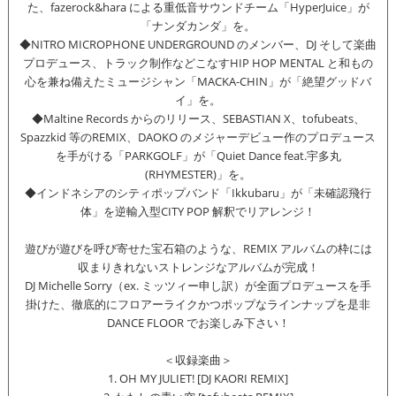
た、fazerock&hara による重低音サウンドチーム「HyperJuice」が
「ナンダカンダ」を。
◆NITRO MICROPHONE UNDERGROUND のメンバー、DJ そして楽曲
プロデュース、トラック制作などこなすHIP HOP MENTAL と和もの
心を兼ね備えたミュージシャン「MACKA-CHIN」が「絶望グッドバ
イ」を。
◆Maltine Records からのリリース、SEBASTIAN X、tofubeats、
Spazzkid 等のREMIX、DAOKO のメジャーデビュー作のプロデュース
を手がける「PARKGOLF」が「Quiet Dance feat.宇多丸
(RHYMESTER)」を。
◆インドネシアのシティポップバンド「Ikkubaru」が「未確認飛行
体」を逆輸入型CITY POP 解釈でリアレンジ！
遊びが遊びを呼び寄せた宝石箱のような、REMIX アルバムの枠には
収まりきれないストレンジなアルバムが完成！
DJ Michelle Sorry（ex. ミッツィー申し訳）が全面プロデュースを手
掛けた、徹底的にフロアーライクかつポップなラインナップを是非
DANCE FLOOR でお楽しみ下さい！
＜収録楽曲＞
1. OH MY JULIET! [DJ KAORI REMIX]