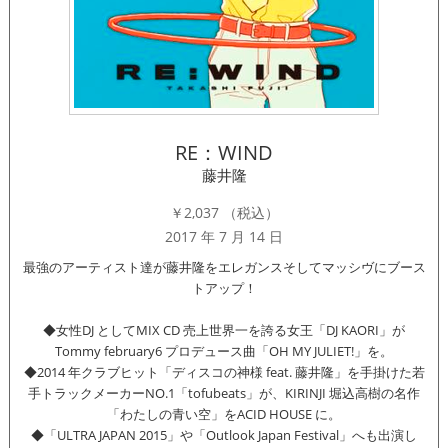
RE：WIND
藤井隆
￥2,037
（税込）
2017 年 7 月 14 日
最強のアーティスト達が藤井隆をエレガンスそしてマッシヴにブース
トアップ！
◆女性DJ としてMIX CD 売上世界一を誇る女王「DJ KAORI」が
Tommy february6 プロデュース曲「OH MY JULIET!」を。
◆2014 年クラブヒット「ディスコの神様 feat. 藤井隆」を手掛けた若
手トラックメーカーNO.1「tofubeats」が、KIRINJI 堀込高樹の名作
「わたしの青い空」をACID HOUSE に。
◆「ULTRA JAPAN 2015」や「Outlook Japan Festival」へも出演し