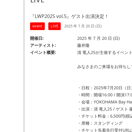
LIVE
『LWP2025 vol.5』ゲスト出演決定！
event
LIVE
2025 年 7 月 20 日 (日)
開催日
2025 年 7 月 20 日 (日)
アーティスト
藤井隆
イベント概要
清 竜人25が主催するイベント『
みなさまのご来場をお待ちし
・日程：2025年7月20日（日
・時間：開場16:00 / 開演17:
・会場：
YOKOHAMA Bay Hal
・出演：清 竜人25 / ゲスト 
・チケット料金：6,500円(税込) 
・席種：スタンディング
・チケット先着先行受付URL