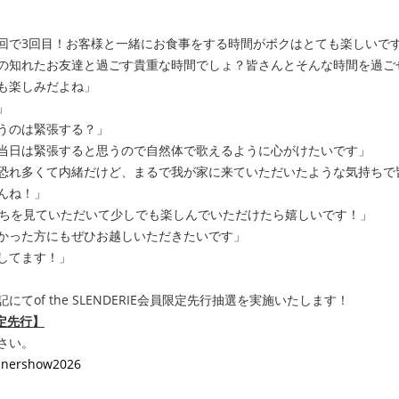
回で3回目！お客様と一緒にお食事をする時間がボクはとても楽しいで
の知れたお友達と過ごす貴重な時間でしょ？皆さんとそんな時間を過ご
も楽しみだよね」
」
うのは緊張する？」
当日は緊張すると思うので自然体で歌えるように心がけたいです」
恐れ多くて内緒だけど、まるで我が家に来ていただいたような気持ちで
んね！」
たちを見ていただいて少しでも楽しんでいただけたら嬉しいです！」
かった方にもぜひお越しいただきたいです」
してます！」
てof the SLENDERIE会員限定先行抽選を実施いたします！
員限定先行】
さい。
dinnershow2026