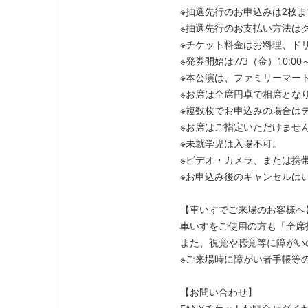
※抽選先行のお申込みは2枚ま
※
抽選先行のお支払い方法は
※チケット料金はお料理、ド
※発券開始は7/3（金）10:0
※本公演は、ファミリーマー
※お席は全席円卓で相席とな
※
複数枚でお申込みの場合は
※お席はご指定いただけませ
※未就学児は入場不可。
※ビデオ・カメラ、または携
※お申込み後のキャンセルは
【車いすでご来場のお客様へ
車いすをご使用の方も「全席
また、
視覚や聴覚等に障がい
※
ご来場時に障がい者手帳等
【お問い合わせ】