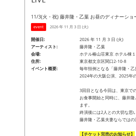
LIVE
11/3(火・祝) 藤井隆・乙葉 お昼のディナーショ
event
2026 年 11 月 3 日 (火)
開催日
2026 年 11 月 3 日 (火)
アーティスト
藤井隆・乙葉
会場
ホテル椿山荘東京 ホテル棟１
住所
東京都文京区関口2-10-8
イベント概要
毎年恒例となる「藤井隆・乙
2024年の大阪公演、202
3回目となる今回は、東京で
お食事開始と同時に、藤井隆
ます。
終演後には2人との大切な思
藤井隆・乙葉夫妻ならではの
【チケット完売のお知らせ】