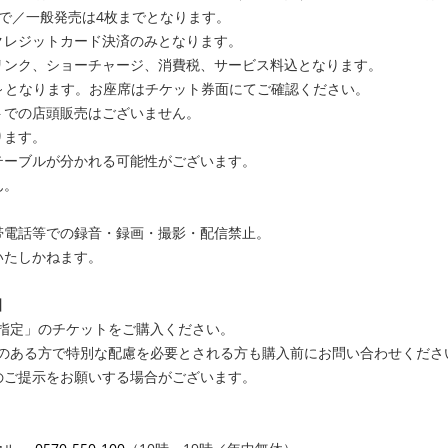
で／
一般発売は4枚までとなります。
クレジットカード決済のみとなります。
リンク、ショーチャージ、消費税、
サービス料込となります。
0～となります。
お座席はチケット券面にてご確認ください。
トでの店頭販売はございません。
ります。
テーブルが分かれる可能性がございます
。
ん。
帯電話等での録音・録画・撮影・
配信禁止。
いたしかねます。
】
指定」のチケットをご購入ください。
のある方で特別な配慮を必要とされる方も購
入前にお問い合わせくださ
のご提示をお願いする場合がございます
。