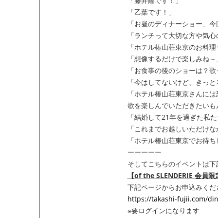
「藤井隆です！」
「乙葉です！」
「お昼のディナーショー、今
「ランチって大切な方や気心
「ホテル椿山荘東京のお料理
「想像するだけで楽しみね～
「お食事の後のショーは？歌
「今はしてないけど、きっと
「ホテル椿山荘東京さんには
歌を楽しんでいただきたいも
「結婚して21年を過ぎた私
「これまでお越しいただけな
「ホテル椿山荘東京でお待ち
ーーーーー
そしてこちらのイベントは下記に
【of the SLENDERIE 会
下記ページからお申込みくだ
https://takashi-fujii.com/
※要ログインになります