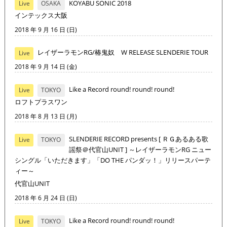
KOYABU SONIC 2018
Live
OSAKA
インテックス大阪
2018 年 9 月 16 日 (日)
レイザーラモンRG/椿鬼奴 W RELEASE SLENDERIE TOUR
Live
2018 年 9 月 14 日 (金)
Like a Record round! round! round!
Live
TOKYO
ロフトプラスワン
2018 年 8 月 13 日 (月)
SLENDERIE RECORD presents [ ＲＧあるある歌
Live
TOKYO
謡祭＠代官山UNIT ] ～レイザーラモンRG ニュー
シングル「いただきます」「DO THE パンダッ！」リリースパーテ
ィー～
代官山UNIT
2018 年 6 月 24 日 (日)
Like a Record round! round! round!
Live
TOKYO