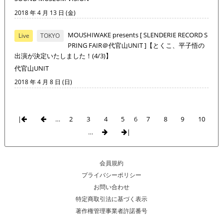
2018 年 4 月 13 日 (金)
MOUSHIWAKE presents [ SLENDERIE RECORD S
Live
TOKYO
PRING FAIR＠代官山UNIT ]【とくこ、平子悟の
出演が決定いたしました！(4/3)】
代官山UNIT
2018 年 4 月 8 日 (日)
|
…
2
3
4
5
6
7
8
9
10
…
|
会員規約
プライバシーポリシー
お問い合わせ
特定商取引法に基づく表示
著作権管理事業者許諾番号