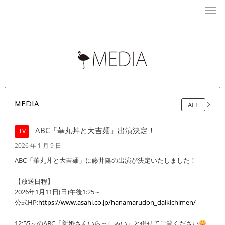
MEDIA
ALL
ABC「華丸丼と大吉麺」出演決定！
TV
2026 年 1 月 9 日
ABC「華丸丼と大吉麺」に藤井隆の出演が決定いたしました！
【放送日程】
2026年1月11日(日)午後1:25～
公式HP:
https://www.asahi.co.jp/hanamarudon_daikichimen/
12:55～のABC「新婚さんいらっしゃい」と併せてご覧ください