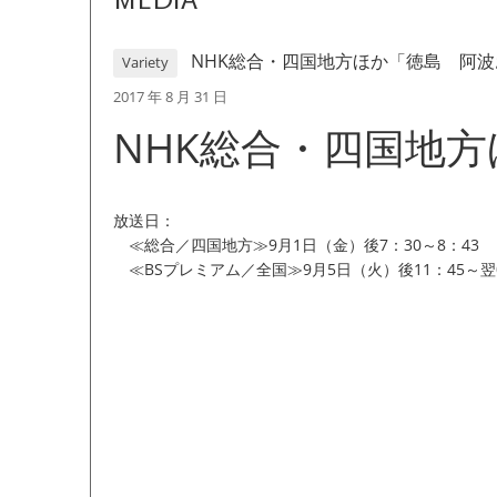
MEDIA
NHK総合・四国地方ほか「徳島 阿
Variety
2017 年 8 月 31 日
NHK総合・四国地
放送日：
≪総合／四国地方≫9月1日（金）後7：30～8：43 ［
≪BSプレミアム／全国≫9月5日（火）後11：45～翌0