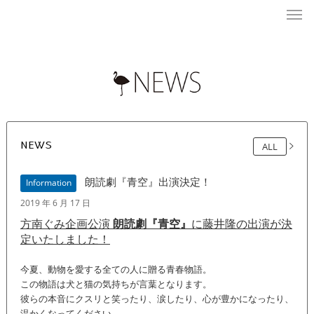
NEWS
ALL
朗読劇『青空』出演決定！
Information
2019 年 6 月 17 日
方南ぐみ企画公演
朗読劇『青空』
に藤井隆の出演が決
定いたしました！
今夏、動物を愛する全ての人に贈る青春物語。
この物語は犬と猫の気持ちが言葉となります。
彼らの本音にクスリと笑ったり、涙したり、心が豊かになったり、
温かくなってください。