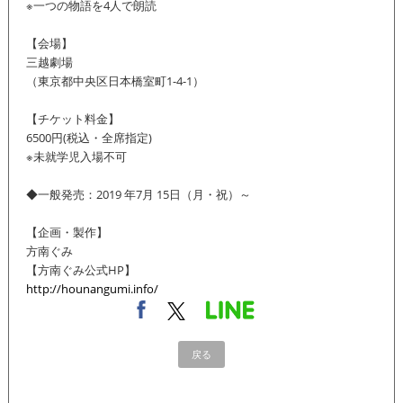
※一つの物語を4人で朗読
【会場】
三越劇場
（東京都中央区日本橋室町1-4-1）
【チケット料金】
6500円(税込・全席指定)
※未就学児入場不可
◆一般発売：2019 年7月 15日（月・祝）～
【企画・製作】
方南ぐみ
【方南ぐみ公式HP】
http://hounangumi.info/
戻る