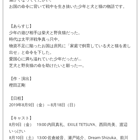
お国の命令に背いて戦中を生き抜いた少年と犬と猫の物語です。
【あらすじ】
少年の遊び相手は柴犬と野良猫だった。
時代は太平洋戦争真っ只中。
物資不足に陥ったお国は庶民に「家庭で飼育している犬と猫を差し
出せ」と命令を下した。
愛国心に満ち溢れていた少年だったが…
芝犬と野良猫の命を助けたいと願った―。
【作・演出】
樫田正剛
【日程】
2019年8月9日（金）～8月18日（日）
【キャスト】
8月9日（金） 19:00 内田真礼、EXILE TETSUYA、西田尚美、渡辺
いっけい
8月10日（土） 13:00 佐倉綾音、瀬戸祐介、Dream Shizuka、前川