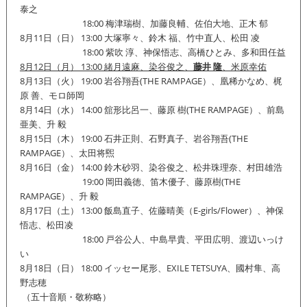
泰之
18:00 梅津瑞樹、加藤良輔、佐伯大地、正木 郁
8月11日（日） 13:00 大塚寧々、鈴木 福、竹中直人、松田 凌
18:00 紫吹 淳、神保悟志、高橋ひとみ、多和田任益
8月12日（月） 13:00 緒月遠麻、染谷俊之、
藤井 隆
、米原幸佑
8月13日（火） 19:00 岩谷翔吾(THE RAMPAGE）、凰稀かなめ、梶
原 善、モロ師岡
8月14日（水） 14:00 舘形比呂一、藤原 樹(THE RAMPAGE）、前島
亜美、升 毅
8月15日（木） 19:00 石井正則、石野真子、岩谷翔吾(THE
RAMPAGE）、太田将煕
8月16日（金） 14:00 鈴木砂羽、染谷俊之、松井珠理奈、村田雄浩
19:00 岡田義徳、笛木優子、藤原樹(THE
RAMPAGE）、升 毅
8月17日（土） 13:00 飯島直子、佐藤晴美（E-girls/Flower）、
神保
悟志、松田凌
18:00 戸谷公人、中島早貴、平田広明、渡辺いっけ
い
8月18日（日） 18:00 イッセー尾形、EXILE TETSUYA、國村隼、高
野志穂
（五十音順・敬称略）