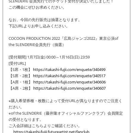
SLENDERIE 会員先行でのチケット受付が決定いたしました！
この機会にぜひお求めください。
なお、今回の先行販売は抽選となります。
下記URLよりお申し込みください。
COCOON PRODUCTION 2022『広島ジャンゴ2022』東京公演of
the SLENDERIE会員先行（抽選）
[受付期間] 1月7日(金) 00:00～1月16日(日) 23:59
[受付URL]
【S席・1枚】
https://takashi-fujii.com/enquete/340499
【S席・2枚】
https://takashi-fujii.com/enquete/340517
【A席・1枚】
https://takashi-fujii.com/enquete/340606
【A席・2枚】
https://takashi-fujii.com/enquete/340607
※購入希望券種・枚数によって受付URLが異なりますのでご注意く
ださい。
※of the SLENDERIE（藤井隆オフィシャルファンクラブ）会員限定
の受付となります。
ご入会詳細はこちらよりご確認ください。
https://takashi-fujii.futureartist.net/fanclub