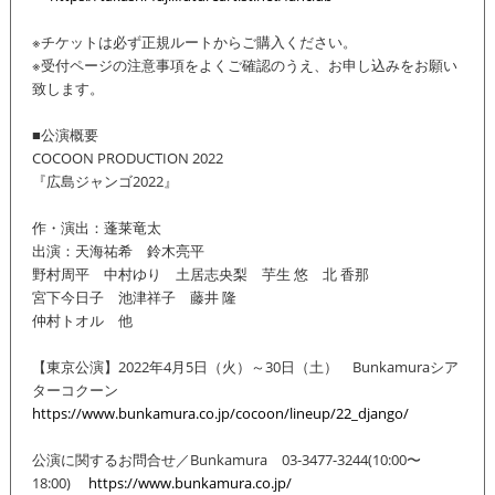
※チケットは必ず正規ルートからご購入ください。
※受付ページの注意事項をよくご確認のうえ、お申し込みをお願い
致します。
■公演概要
COCOON PRODUCTION 2022
『広島ジャンゴ2022』
作・演出：蓬莱竜太
出演：天海祐希 鈴木亮平
野村周平 中村ゆり 土居志央梨 芋生 悠 北 香那
宮下今日子 池津祥子 藤井 隆
仲村トオル 他
【東京公演】2022年4月5日（火）～30日（土） Bunkamuraシア
ターコクーン
https://www.bunkamura.co.jp/cocoon/lineup/22_django/
公演に関するお問合せ／Bunkamura 03-3477-3244(10:00〜
18:00)
https://www.bunkamura.co.jp/