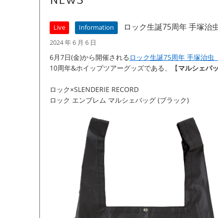
NEWS
ロック生誕75周年 手塚治
Live
Information
2024 年 6 月 6 日
6月7日(金)から開催される
ロック生誕75周年 手塚治虫
10周年&ホイップツアーグッズである、【
マルシェバッ
ロック×SLENDERIE RECORD
ロック エンブレム マルシェバッグ (ブラック)