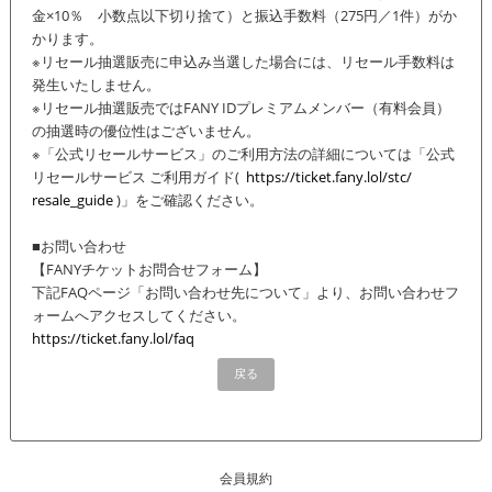
金×10％ 小数点以下切り捨て）と振込手数料（275円／1件）
がか
かります。
※リセール抽選販売に申込み当選した場合には、
リセール手数料は
発生いたしません。
※リセール抽選販売ではFANY IDプレミアムメンバー（有料会員）
の抽選時の優位性はございません。
※「公式リセールサービス」のご利用方法の詳細については「
公式
リセールサービス ご利用ガイド(
https://ticket.fany.lol/stc/
resale_guide
)」をご確認ください。
■お問い合わせ
【FANYチケットお問合せフォーム】
下記FAQページ「お問い合わせ先について」より、
お問い合わせフ
ォームへアクセスしてください。
https://ticket.fany.lol/faq
戻る
会員規約