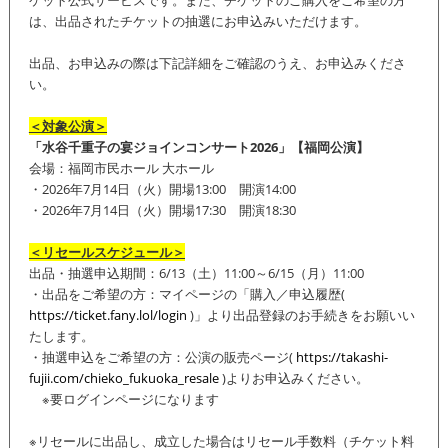
は、出品されたチケットの抽選にお申込みいただけます。
出品、お申込みの際は下記詳細をご確認のうえ、お申込みくださ
い。
＜対象公演＞
「水谷千重子の宴ジョインコンサート2026」【福岡公演】
会場：福岡市民ホール 大ホール
・2026年7月14日（火）開場13:00 開演14:00
・2026年7月14日（火）開場17:30 開演18:30
＜リセールスケジュール＞
出品・抽選申込期間：6/13（土）11:00～6/15（月）
11:00
・出品をご希望の方：マイページの「購入／申込履歴(
https://ticket.fany.lol/login
)」より出品登録のお手続きをお願いい
たします。
・抽選申込をご希望の方：公演の販売ページ(
https://takashi-
fujii.com/chieko_fukuoka_resale
)よりお申込みください。
※要ログインページになります
※リセールに出品し、成立した場合はリセール手数料（
チケット料